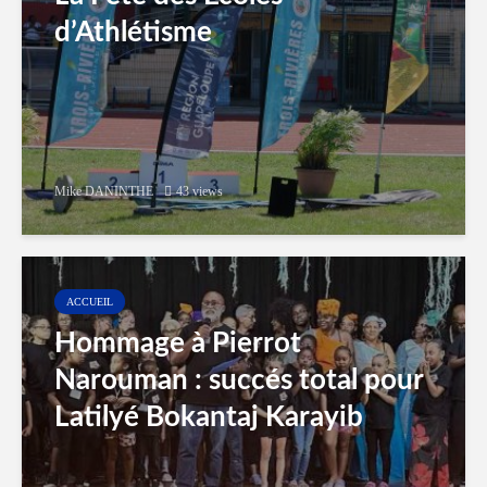
d’Athlétisme
Mike DANINTHE
43 views
ACCUEIL
Hommage à Pierrot
Narouman : succés total pour
Latilyé Bokantaj Karayib