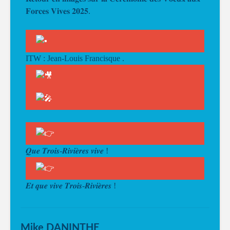
𝐅𝐨𝐫𝐜𝐞𝐬 𝐕𝐢𝐯𝐞𝐬 𝟐𝟎𝟐𝟓.
ITW
:
Jean-Louis Francisque
.
𝑸𝒖𝒆 𝑻𝒓𝒐𝒊𝒔-𝑹𝒊𝒗𝒊𝒆̀𝒓𝒆𝒔 𝒗𝒊𝒗𝒆 !
𝑬𝒕 𝒒𝒖𝒆 𝒗𝒊𝒗𝒆 𝑻𝒓𝒐𝒊𝒔-𝑹𝒊𝒗𝒊𝒆̀𝒓𝒆𝒔 !
Mike DANINTHE