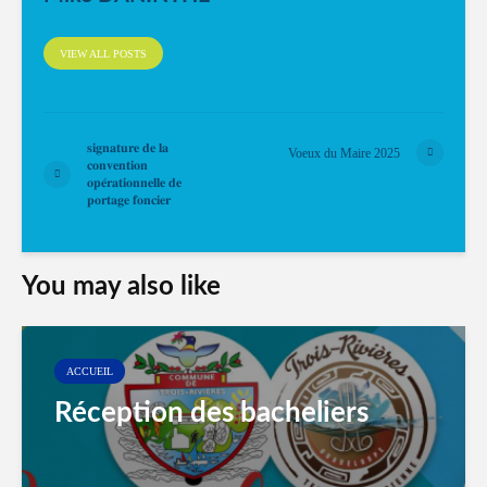
VIEW ALL POSTS
𝐬𝐢𝐠𝐧𝐚𝐭𝐮𝐫𝐞 𝐝𝐞 𝐥𝐚
Voeux du Maire 2025
𝐜𝐨𝐧𝐯𝐞𝐧𝐭𝐢𝐨𝐧
𝐨𝐩𝐞́𝐫𝐚𝐭𝐢𝐨𝐧𝐧𝐞𝐥𝐥𝐞 𝐝𝐞
𝐩𝐨𝐫𝐭𝐚𝐠𝐞 𝐟𝐨𝐧𝐜𝐢𝐞𝐫
You may also like
ACCUEIL
Réception des bacheliers