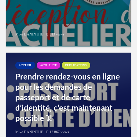
Mike DANINTHE
513 views
ACCUEIL
ACTUALITÉ
PUBLICATIONS
Prendre rendez-vous en ligne
pour les demandes de
passeport et de carte
d’identité, c’est maintenant
possible ⤵️!
Mike DANINTHE
13 867 views