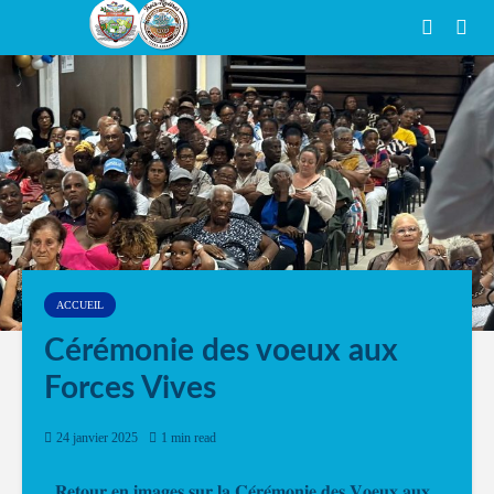
ACCUEIL
Cérémonie des voeux aux
Forces Vives
24 janvier 2025
1 min read
𝐑𝐞𝐭𝐨𝐮𝐫 𝐞𝐧 𝐢𝐦𝐚𝐠𝐞𝐬 𝐬𝐮𝐫 𝐥𝐚 𝐂𝐞́𝐫𝐞́𝐦𝐨𝐧𝐢𝐞 𝐝𝐞𝐬 𝐕𝐨𝐞𝐮𝐱 𝐚𝐮𝐱